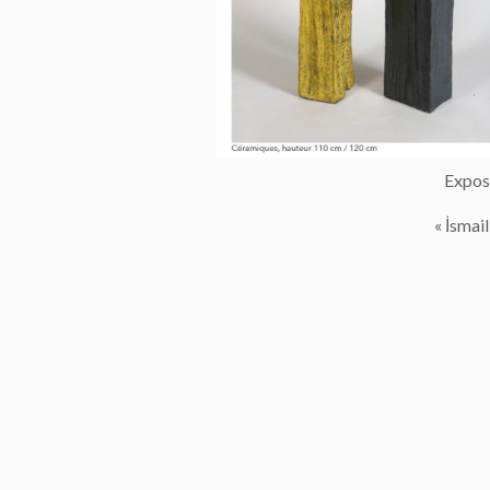
Exposi
« İsmail