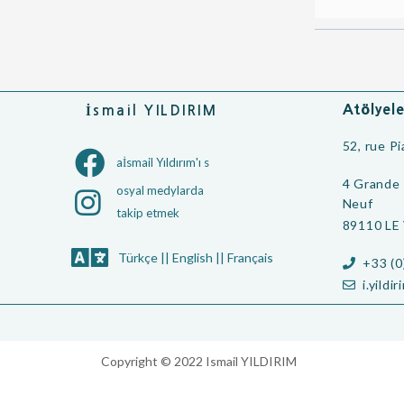
Atölyele
İsmail YILDIRIM
52, rue P
aİsmail Yıldırım'ı s
4 Grande 
osyal medylarda
Neuf
takip etmek
89110 LE
Türkçe
||
English
||
Français
+33 (0
i.yildi
Copyright © 2022 Ismail YILDIRIM