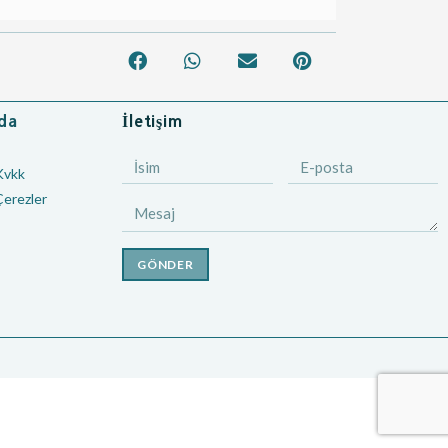
nda
İletişim
Kvkk
Çerezler
GÖNDER