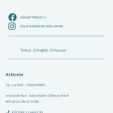
aİsmail Yıldırım'ı s
osyal medylarda takip etmek
Türkçe
English
Français
Atölyeler
52, rue Piat - 75020 PARIS
4 Grande Rue - Saint-Aubin Château-Neuf
89110 LE VAL D'OCRE
+33 (0)6 11 64 65 30