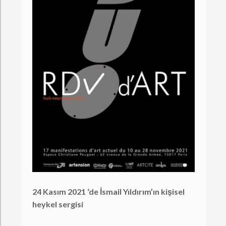
24 Kasım 2021 ‘de İsmail Yıldırım’ın kişisel
heykel sergisi